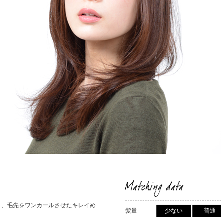
Matching data
う、毛先をワンカールさせたキレイめ
髪量
少ない
普通