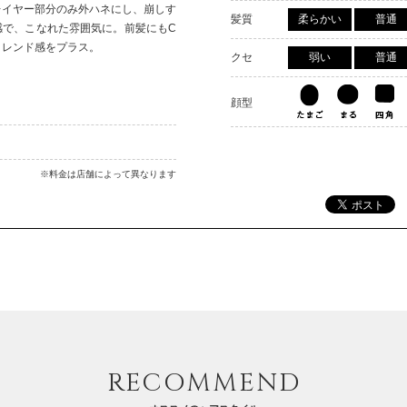
レイヤー部分のみ外ハネにし、崩しす
髪質
柔らかい
普通
感で、こなれた雰囲気に。前髪にもC
トレンド感をプラス。
クセ
弱い
普通
顔型
※料金は店舗によって異なります
RECOMMEND