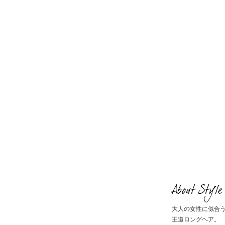
About Style
大人の女性に似合
王道ロングヘア。