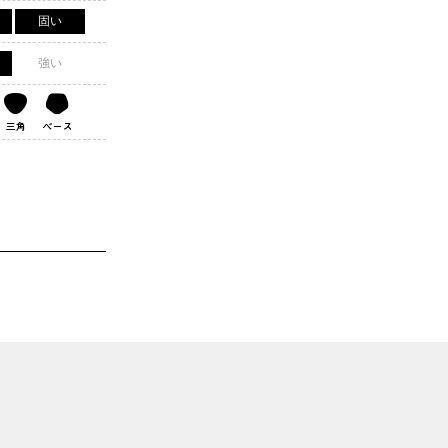
固い
強い