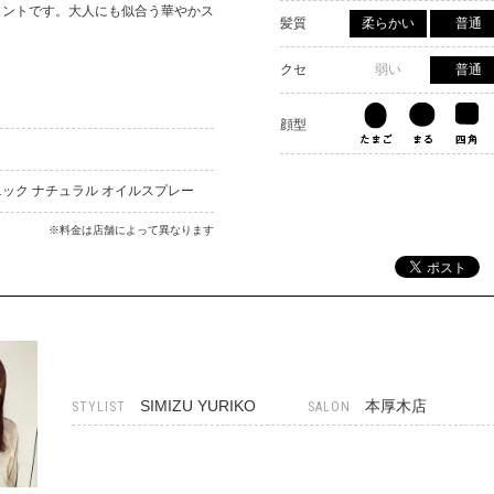
イントです。大人にも似合う華やかス
髪質
柔らかい
普通
クセ
弱い
普通
顔型
ック ナチュラル オイルスプレー
※料金は店舗によって異なります
SIMIZU YURIKO
本厚木店
STYLIST
SALON