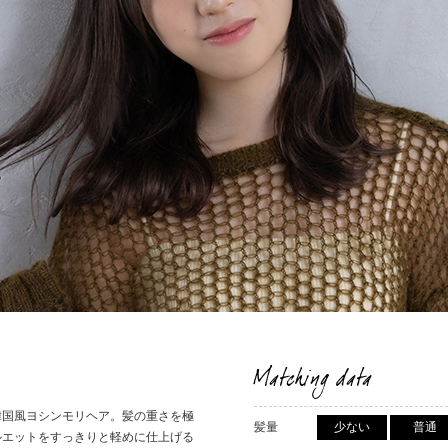
Matching data
韓国風ヨシンモリヘア。髪の重さを極
髪量
少ない
普通
ルエットをすっきりと軽めに仕上げる