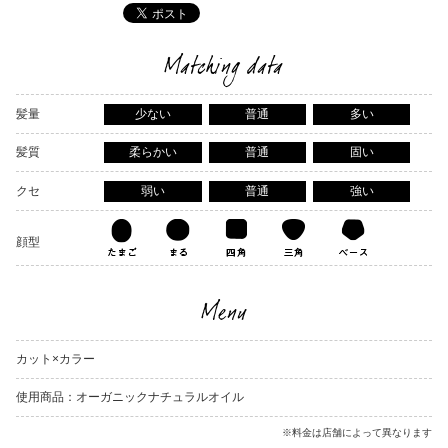
Matching data
髪量
少ない
普通
多い
髪質
柔らかい
普通
固い
クセ
弱い
普通
強い
顔型
Menu
カット×カラー
使用商品：オーガニックナチュラルオイル
※料金は店舗によって異なります