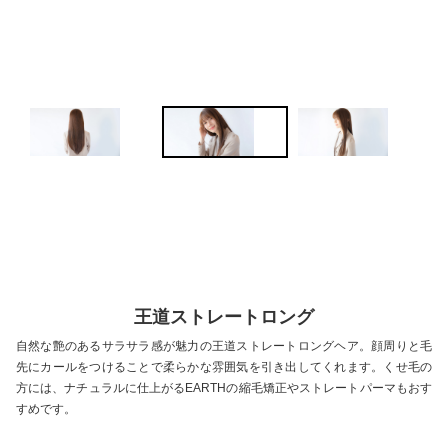
P
N
re
ex
vio
t
us
王道ストレートロング
自然な艶のあるサラサラ感が魅力の王道ストレートロングヘア。顔周りと毛
先にカールをつけることで柔らかな雰囲気を引き出してくれます。くせ毛の
方には、ナチュラルに仕上がるEARTHの縮毛矯正やストレートパーマもおす
すめです。