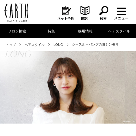
メニュー
ネット予約
翻訳
検索
サロン検索
特集
採用情報
ヘアスタイル
シースルーバングのヨシンモリ
トップ
ヘアスタイル
LONG
LONG