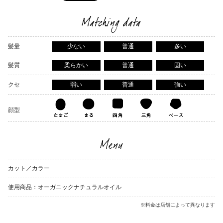
Matching data
髪量
少ない
普通
多い
髪質
柔らかい
普通
固い
クセ
弱い
普通
強い
顔型
Menu
カット／カラー
使用商品：オーガニックナチュラルオイル
※料金は店舗によって異なります