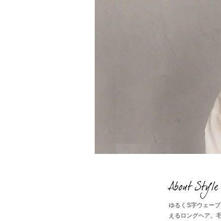
About Style
ゆるくS字ウェー
えるロングヘア。