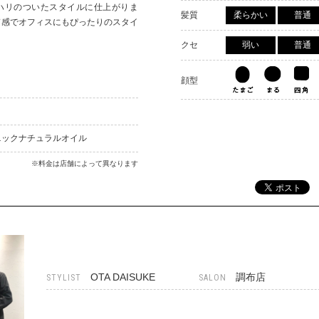
ハリのついたスタイルに仕上がりま
髪質
柔らかい
普通
ド感でオフィスにもぴったりのスタイ
クセ
弱い
普通
顔型
ニックナチュラルオイル
※料金は店舗によって異なります
OTA DAISUKE
調布店
STYLIST
SALON