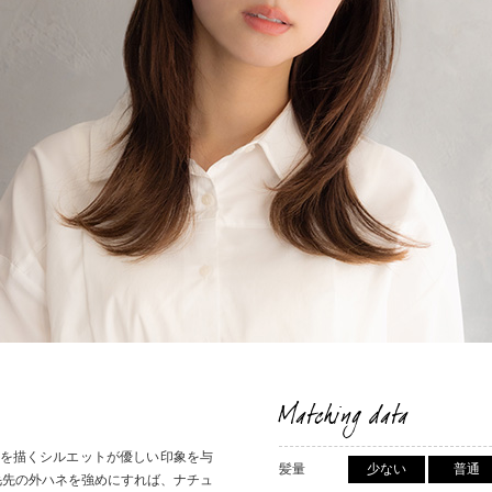
Matching data
ブを描くシルエットが優しい印象を与
髪量
少ない
普通
毛先の外ハネを強めにすれば、ナチュ