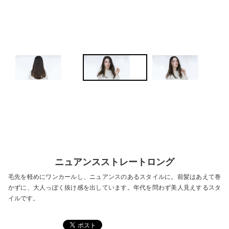
P
N
re
ex
vio
t
us
ニュアンスストレートロング
毛先を軽めにワンカールし、ニュアンスのあるスタイルに。前髪はあえて巻
かずに、大人っぽく抜け感を出しています。年代を問わず美人見えするスタ
イルです。