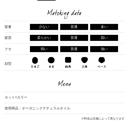
Matching data
髪量
少ない
普通
多い
髪質
柔らかい
普通
固い
クセ
弱い
普通
強い
顔型
Menu
カット×カラー
使用商品：オーガニックナチュラルオイル
※料金は店舗によって異なります