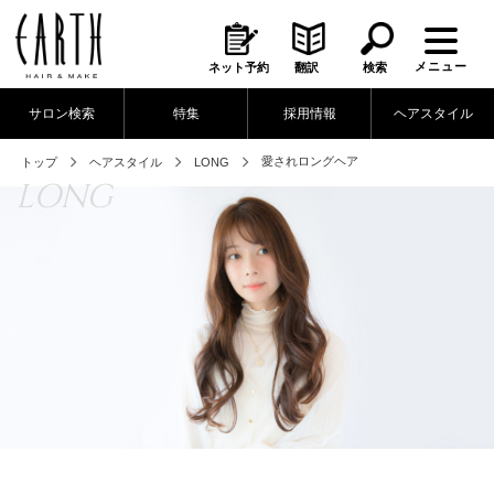
メニュー
ネット予約
翻訳
検索
サロン検索
特集
採用情報
ヘアスタイル
愛されロングヘア
トップ
ヘアスタイル
LONG
LONG