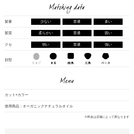
Matching data
髪量
少ない
普通
多い
髪質
柔らかい
普通
固い
クセ
弱い
普通
強い
顔型
Menu
カット×カラー
使用商品：オーガニックナチュラルオイル
※料金は店舗によって異なります