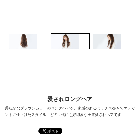
P
N
re
ex
vio
t
us
愛されロングヘア
柔らかなブラウンカラーのロングヘアを、束感のあるミックス巻きでエレガ
ントに仕上げたスタイル。どの世代にも好印象な王道愛されヘアです。