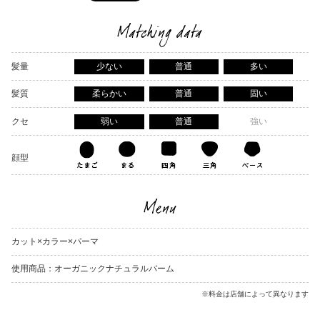
Matching data
髪量
少ない
普通
多い
髪質
柔らかい
普通
固い
クセ
弱い
普通
強い
顔型
Menu
カット×カラー×パーマ
使用商品：オーガニックナチュラルバーム
※料金は店舗によって異なります