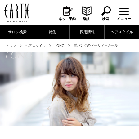
メニュー
ネット予約
翻訳
検索
サロン検索
特集
採用情報
ヘアスタイル
重バングのドーリィーカール
トップ
ヘアスタイル
LONG
LONG