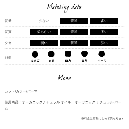
Matching data
髪量
少ない
普通
多い
髪質
柔らかい
普通
固い
クセ
弱い
普通
強い
顔型
Menu
カット/カラー/パーマ
使用商品：オーガニックナチュラル オイル、オーガニック ナチュラル バー
ム
※料金は店舗によって異なります