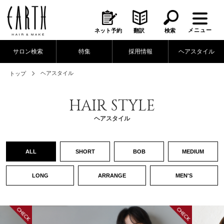
メニュー
ネット予約
翻訳
検索
サロン検索
特集
採用情報
ヘアスタイル
ヘアスタイル
トップ
HAIR STYLE
ヘアスタイル
ALL
SHORT
BOB
MEDIUM
LONG
ARRANGE
MEN'S