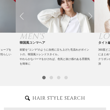
MEN'S
L
韓国風コンマヘア
タイト
ウェーブを
前髪を“コンマ”のように自然に立ち上げた毛流れがポイン
360度
女性らしい
トの、韓国風トレンドスタイル。
にまとめ
やわらかなパーマをかければ、色気と抜け感のある雰囲気
クリボン
を簡単に
演
HAIR STYLE SEARCH