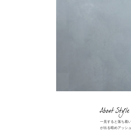
About Style
一見すると落ち着
が出る暗めアッシ