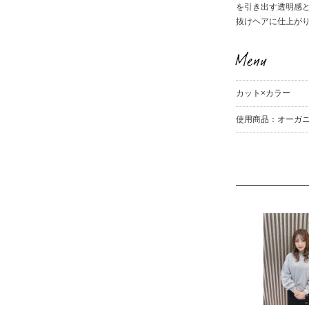
を引き出す透明感
抜けヘアに仕上が
Menu
カット×カラー
使用商品：オーガニ