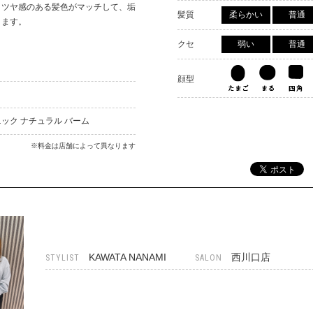
とツヤ感のある髪色がマッチして、垢
髪質
柔らかい
普通
ります。
クセ
弱い
普通
顔型
ック ナチュラル バーム
※料金は店舗によって異なります
KAWATA NANAMI
西川口店
STYLIST
SALON