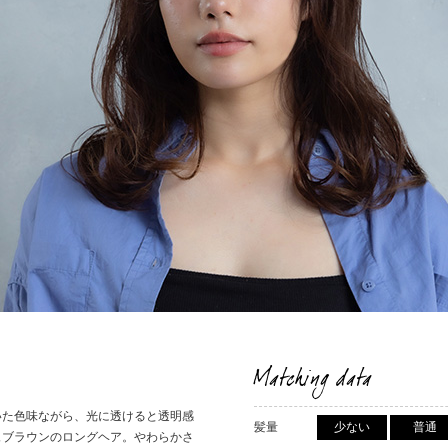
Matching data
いた色味ながら、光に透けると透明感
髪量
少ない
普通
ュブラウンのロングヘア。やわらかさ