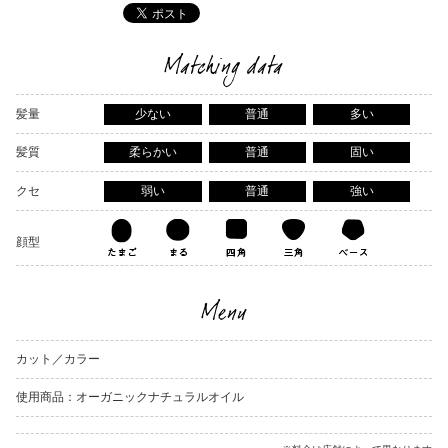
Matching data
髪量
少ない
普通
多い
髪質
柔らかい
普通
固い
クセ
弱い
普通
強い
顔型
Menu
カット／カラー
使用商品：オーガニックナチュラルオイル