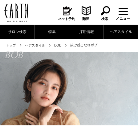
メニュー
ネット予約
翻訳
検索
サロン検索
特集
採用情報
ヘアスタイル
抜け感こなれボブ
トップ
ヘアスタイル
BOB
BOB