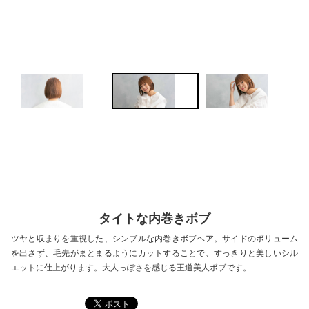
P
N
re
ex
vio
t
us
タイトな内巻きボブ
ツヤと収まりを重視した、シンブルな内巻きボブヘア。サイドのボリューム
を出さず、毛先がまとまるようにカットすることで、すっきりと美しいシル
エットに仕上がります。大人っぽさを感じる王道美人ボブです。