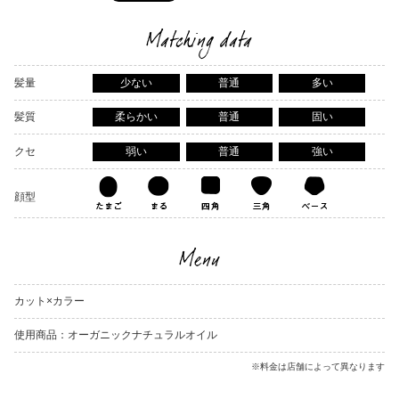
Matching data
髪量
少ない
普通
多い
髪質
柔らかい
普通
固い
クセ
弱い
普通
強い
顔型
Menu
カット×カラー
使用商品：オーガニックナチュラルオイル
※料金は店舗によって異なります