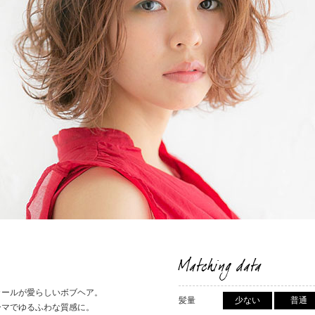
Matching data
カールが愛らしいボブヘア。
髪量
少ない
普通
ーマでゆるふわな質感に。