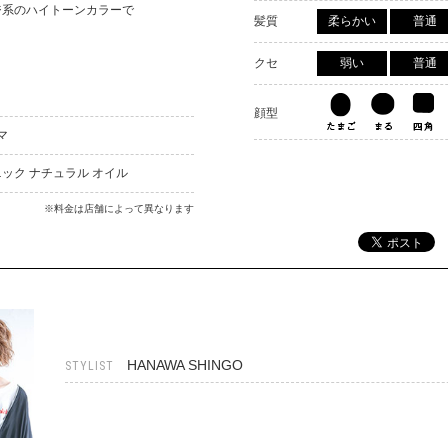
ジ系のハイトーンカラーで
髪質
柔らかい
普通
クセ
弱い
普通
顔型
マ
ック ナチュラル オイル
※料金は店舗によって異なります
HANAWA SHINGO
STYLIST