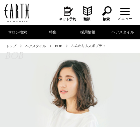
メニュー
ネット予約
翻訳
検索
サロン検索
特集
採用情報
ヘアスタイル
ふんわり大人ボブディ
トップ
ヘアスタイル
BOB
BOB