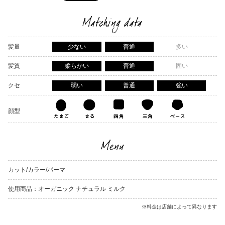
Matching data
髪量
少ない
普通
多い
髪質
柔らかい
普通
固い
クセ
弱い
普通
強い
顔型
Menu
カット/カラー/パーマ
使用商品：オーガニック ナチュラル ミルク
※料金は店舗によって異なります