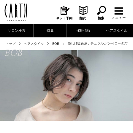
メニュー
ネット予約
翻訳
検索
サロン検索
特集
採用情報
ヘアスタイル
優しげ暖色系ナチュラルカラー[ロータス]
トップ
ヘアスタイル
BOB
BOB