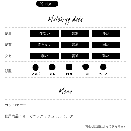
Matching data
髪量
少ない
普通
多い
髪質
柔らかい
普通
固い
クセ
弱い
普通
強い
顔型
Menu
カット/カラー
使用商品：オーガニック ナチュラル ミルク
※料金は店舗によって異なります