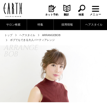
メニュー
ネット予約
翻訳
検索
サロン検索
特集
採用情報
ヘアスタイル
トップ
ヘアスタイル
ARRANGE
BOB
ボブでもできる大人パーティアレンジ
ARRANGE
BOB