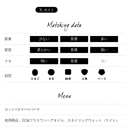
Matching data
髪量
少ない
普通
多い
髪質
柔らかい
普通
固い
クセ
弱い
普通
強い
顔型
Menu
カット×カラー×パーマ
使用商品：22油プラスワンヘアオイル、スタイリングウェット（ライト）