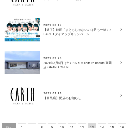
2021.03.12
【終了】映画「まともじゃないのは君も一緒」×
EARTH タイアップキャンペーン
2021.02.26
2021年3月6日（土）EARTH coiffure beauté 高岡
店 GRAND OPEN
2021.02.26
【目黒店】閉店のお知らせ
前へ
1
…
8
9
10
11
12
13
14
15
16