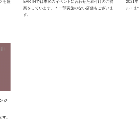
クを盛
EARTHでは季節のイベントに合わせた着付けのご提
202
案をしています。＊一部実施のない店舗もございま
ル・ま
す。
レンジ
【EARTHインタビュー】オーナー | 駒津聡編
【HA
EARTHで働く様々な職種の皆様にインタビューをす
る『EARTHインタビュー』オーナー編です。
です。
酸熱ト
る「ボ