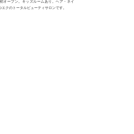
1年初オープン。キッズルームあり。ヘア・ネイ
つエクのトータルビューティサロンです。
IR & MAKE EARTH】酸熱トリートメ
ント | ボトメントcolor
リートメントをしながら、カラーも同時にでき
トメントカラー」のご紹介です。