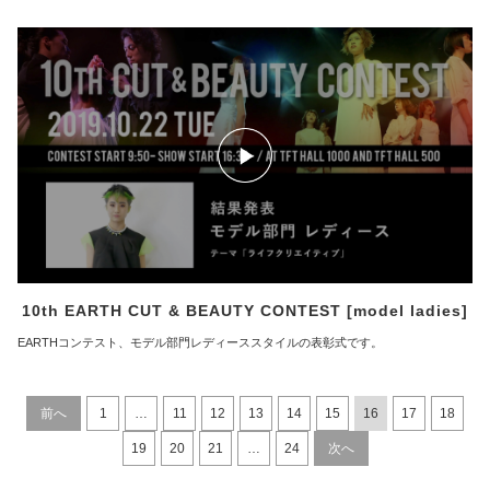
10th EARTH CUT & BEAUTY CONTEST [model ladies]
EARTHコンテスト、モデル部門レディーススタイルの表彰式です。
前へ
1
…
11
12
13
14
15
16
17
18
19
20
21
…
24
次へ