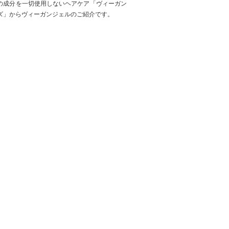
の成分を一切使用しないヘアケア「ヴィーガン
ズ」からヴィーガンジェルのご紹介です。
IR & MAKE EARTH】松竹ジャパング
ランプリ2021
THがヘアメイクを担当しました。