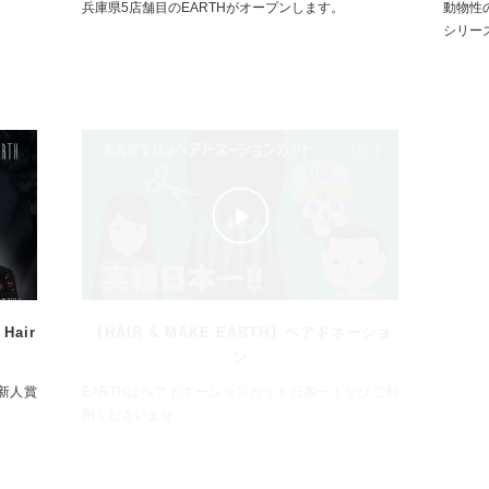
兵庫県5店舗目のEARTHがオープンします。
動物性
シリー
Hair
【HAIR & MAKE EARTH】ヘアドネーショ
【HA
ン
ズ新人賞
EARTHはヘアドネーションカット日本一！ぜひご利
EAR
用くださいませ。