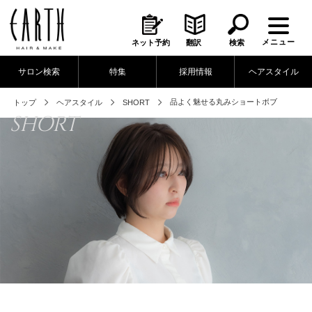
メニュー
ネット予約
翻訳
検索
サロン検索
特集
採用情報
ヘアスタイル
品よく魅せる丸みショートボブ
トップ
ヘアスタイル
SHORT
SHORT