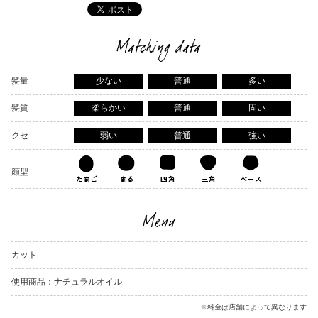
Matching data
髪量
少ない
普通
多い
髪質
柔らかい
普通
固い
クセ
弱い
普通
強い
顔型
Menu
カット
使用商品：ナチュラルオイル
※料金は店舗によって異なります