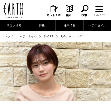
メニュー
ネット予約
翻訳
検索
サロン検索
特集
採用情報
ヘアスタイル
丸みショートヘア
トップ
ヘアスタイル
SHORT
SHORT