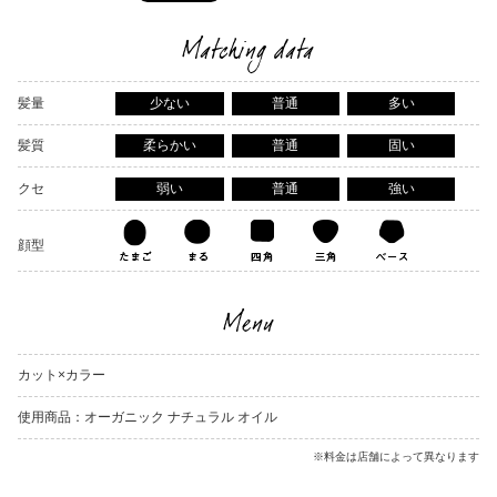
Matching data
髪量
少ない
普通
多い
髪質
柔らかい
普通
固い
クセ
弱い
普通
強い
顔型
Menu
カット×カラー
使用商品：オーガニック ナチュラル オイル
※料金は店舗によって異なります