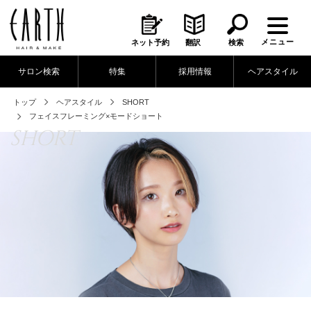
メニュー
ネット予約
翻訳
検索
サロン検索
特集
採用情報
ヘアスタイル
トップ
ヘアスタイル
SHORT
フェイスフレーミング×モードショート
SHORT