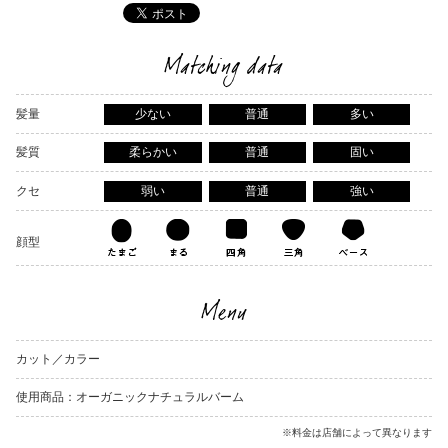
Matching data
髪量
少ない
普通
多い
髪質
柔らかい
普通
固い
クセ
弱い
普通
強い
顔型
Menu
カット／カラー
使用商品：オーガニックナチュラルバーム
※料金は店舗によって異なります