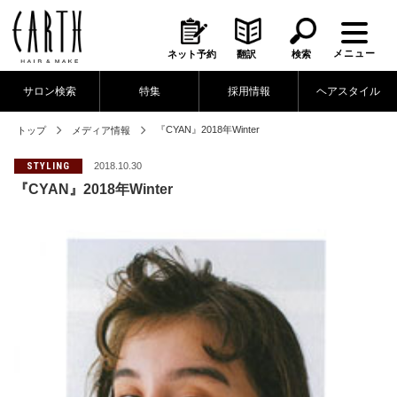
メニュー
ネット予約
翻訳
検索
サロン検索
特集
採用情報
ヘアスタイル
『CYAN』2018年Winter
トップ
メディア情報
STYLING
2018.10.30
『CYAN』2018年Winter