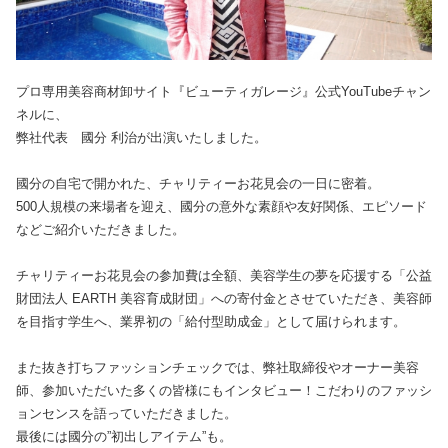
プロ専用美容商材卸サイト『ビューティガレージ』公式YouTubeチャン
ネルに、
弊社代表 國分 利治が出演いたしました。
國分の自宅で開かれた、チャリティーお花見会の一日に密着。
500人規模の来場者を迎え、國分の意外な素顔や友好関係、エピソード
などご紹介いただきました。
チャリティーお花見会の参加費は全額、美容学生の夢を応援する「公益
財団法人 EARTH 美容育成財団」への寄付金とさせていただき、美容師
を目指す学生へ、業界初の「給付型助成金」として届けられます。
また抜き打ちファッションチェックでは、弊社取締役やオーナー美容
師、参加いただいた多くの皆様にもインタビュー！こだわりのファッシ
ョンセンスを語っていただきました。
最後には國分の”初出しアイテム”も。