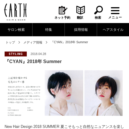
メニュー
ネット予約
翻訳
検索
サロン検索
特集
採用情報
ヘアスタイル
『CYAN』2018年 Summer
トップ
メディア情報
STYLING
2018.04.28
『CYAN』2018年 Summer
New Hair Design 2018 SUMMER 夏こそもっと自然なニュアンスを楽し