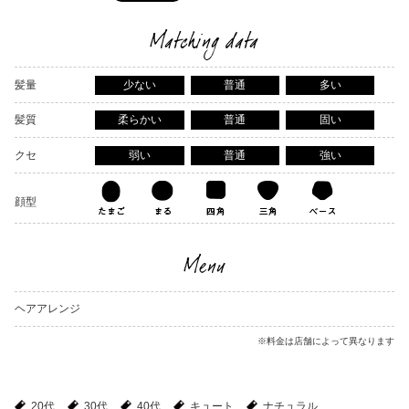
Matching data
髪量
少ない
普通
多い
髪質
柔らかい
普通
固い
クセ
弱い
普通
強い
顔型
Menu
ヘアアレンジ
※料金は店舗によって異なります
20代
30代
40代
キュート
ナチュラル