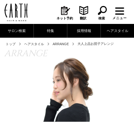
メニュー
ネット予約
翻訳
検索
サロン検索
特集
採用情報
ヘアスタイル
大人上品お団子アレンジ
トップ
ヘアスタイル
ARRANGE
ARRANGE