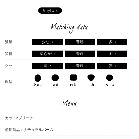
Matching data
髪量
少ない
普通
多い
髪質
柔らかい
普通
固い
クセ
弱い
普通
強い
顔型
Menu
カット×ブリーチ
使用商品：ナチュラルバーム