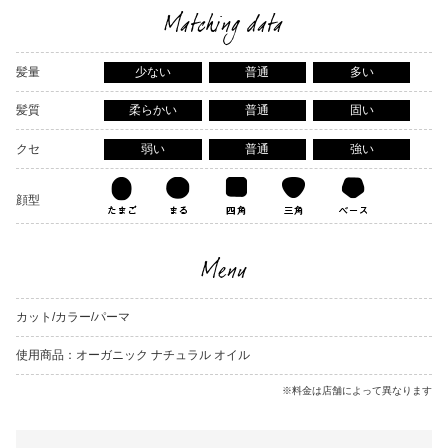
Matching data
髪量
少ない
普通
多い
髪質
柔らかい
普通
固い
クセ
弱い
普通
強い
顔型
Menu
カット/カラー/パーマ
使用商品：オーガニック ナチュラル オイル
※料金は店舗によって異なります