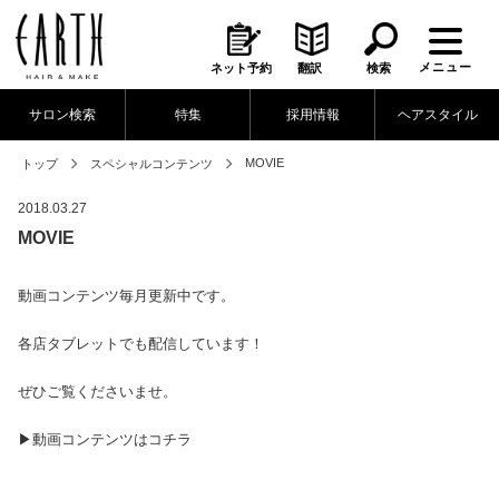
メニュー
ネット予約
翻訳
検索
サロン検索
特集
採用情報
ヘアスタイル
MOVIE
トップ
スペシャルコンテンツ
2018.03.27
MOVIE
動画コンテンツ毎月更新中です。
各店タブレットでも配信しています！
ぜひご覧くださいませ。
▶︎動画コンテンツはコチラ