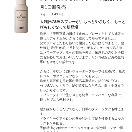
月1日新発売
80g 1,430円
大好評のUVスプレーが、もっとやさしく、もっと
頼もしくなって新登場
昨年、「美容室発の日焼け止めスプレー」として大好評を
博したアイテムが、さらに進化して帰ってきました。
髪のプロがこだわり抜いて開発した処方はそのままに、紫
外線を“吸収”せず、“反射”させて守るノンケミカル処方※₁
にパワーアップ。肌への刺激を抑え、敏感肌の方やお子様
にも安心してお使いいただけます。サンゴ礁など海の生態
系にもやさしい設計です。
さらに、汗や水に強いウォータープルーフ仕様※₂で、夏の
レジャーやアクティブなシーンでも安心。
昨年も高評価を得た国内最高基準値※₃（SPF50+/PA+++
+）のUVカット力で、髪や頭皮はもちろん、顔・全身まで
しっかり守ります。
スプレータイプで塗り直しも簡単。コンパクトな容器で、
持ち運びにも便利です。
紫外線から守るだけでなく、日常のダメージケアも叶えま
す。
ドライヤーやアイロンの熱を利用して髪を補修するエルカ
ラクトンを配合。
天然精油と2種のオーガニックエキスで髪や肌にツヤ・潤