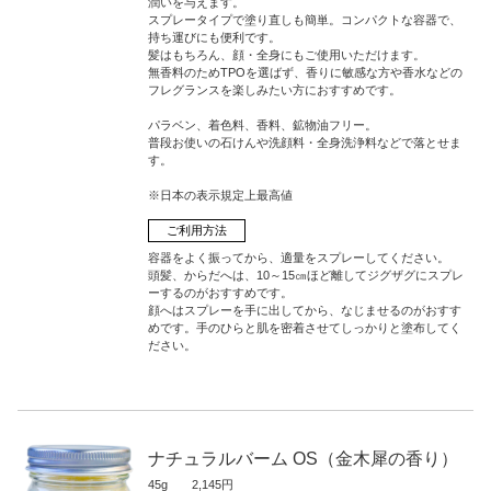
潤いを与えます。
スプレータイプで塗り直しも簡単。コンパクトな容器で、
持ち運びにも便利です。
髪はもちろん、顔・全身にもご使用いただけます。
無香料のためTPOを選ばず、香りに敏感な方や香水などの
フレグランスを楽しみたい方におすすめです。
パラベン、着色料、香料、鉱物油フリー。
普段お使いの石けんや洗顔料・全身洗浄料などで落とせま
す。
※日本の表示規定上最高値
ご利用方法
容器をよく振ってから、適量をスプレーしてください。
頭髪、からだへは、10～15㎝ほど離してジグザグにスプレ
ーするのがおすすめです。
顔へはスプレーを手に出してから、なじませるのがおすす
めです。手のひらと肌を密着させてしっかりと塗布してく
ださい。
ナチュラルバーム OS（金木犀の香り）
45g 2,145円