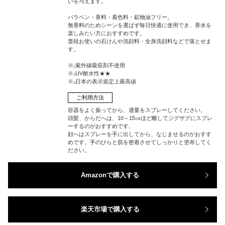
いを与えます。
パラベン・香料・着色料・鉱物油フリー。
無香料のためシーンを選ばず毎日快適に使用でき、香水を
楽しみたい方におすすめです。
普段お使いの石けんや洗顔料・全身洗顔料などで落とせま
す。
※₁紫外線吸収剤不使用
※₂UV耐水性★★
※₃日本の表示規定上最高値
ご利用方法
容器をよく振ってから、適量をスプレーしてください。
頭髪、からだへは、10～15㎝ほど離してジグザグにスプレ
ーするのがおすすめです。
顔へはスプレーを手に出してから、なじませるのがおすす
めです。手のひらと肌を密着させてしっかりと塗布してく
ださい。
Amazonで購入する
楽天市場で購入する