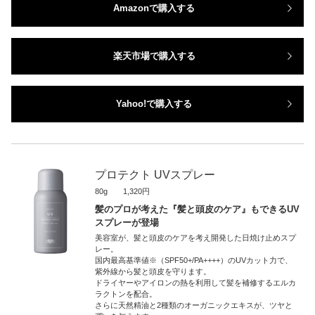
Amazonで購入する
楽天市場で購入する
Yahoo!で購入する
プロテクト UVスプレー
80g 1,320円
髪のプロが考えた『髪と頭皮のケア』もできるUV
スプレーが登場
美容室が、髪と頭皮のケアを考え開発した日焼け止めスプ
レー。
国内最高基準値※（SPF50+/PA++++）のUVカット力で、
紫外線から髪と頭皮を守ります。
ドライヤーやアイロンの熱を利用して髪を補修するエルカ
ラクトンを配合。
さらに天然精油と2種類のオーガニックエキスが、ツヤと