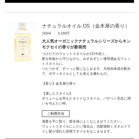
ナチュラルオイル OS（金木犀の香り）
150ml 3,190円
大人気オーガニックナチュラルシリーズからキン
モクセイの香りが新発売
つけたてのウェットスタイルが1日中続く。
髪を乾燥から守りながら、みずみずしい透明感あるウェッ
トスタイルに。
べたつかず、すーっと髪になじみます。天然由来成分配合
で、ボディオイルとしても使える優れもの。
【香り】金木犀の香り
【適したスタイル】
ボリュームを抑えたタイトなスタイル。パサつく毛先に潤
いを与えたい時。
ご利用方法
適量を手に取り、髪全体によくなじませてください。
ウェットスタイルにしたい場合は、洗髪後軽くタオルドラ
イし髪が濡れた状態でオイルをなじませます。