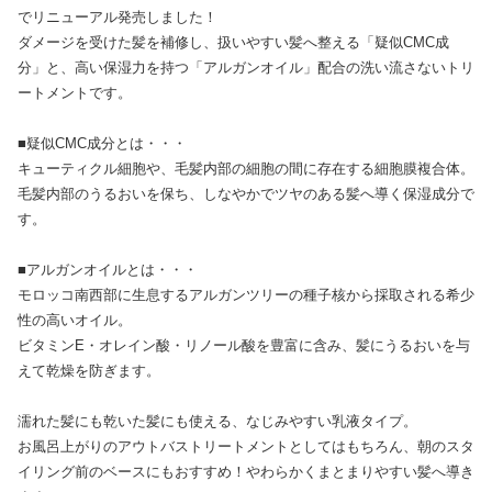
でリニューアル発売しました！
ダメージを受けた髪を補修し、扱いやすい髪へ整える「疑似CMC成
分」と、高い保湿力を持つ「アルガンオイル」配合の洗い流さないトリ
ートメントです。
■疑似CMC成分とは・・・
キューティクル細胞や、毛髪内部の細胞の間に存在する細胞膜複合体。
毛髪内部のうるおいを保ち、しなやかでツヤのある髪へ導く保湿成分で
す。
■アルガンオイルとは・・・
モロッコ南西部に生息するアルガンツリーの種子核から採取される希少
性の高いオイル。
ビタミンE・オレイン酸・リノール酸を豊富に含み、髪にうるおいを与
えて乾燥を防ぎます。
濡れた髪にも乾いた髪にも使える、なじみやすい乳液タイプ。
お風呂上がりのアウトバストリートメントとしてはもちろん、朝のスタ
イリング前のベースにもおすすめ！やわらかくまとまりやすい髪へ導き