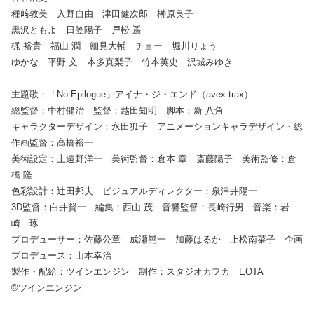
種﨑敦美 入野自由 津田健次郎 榊󠄀原良子
黒沢ともよ 日笠陽子 戸松 遥
梶 裕貴 福山 潤 細見大輔 チョー 堀川りょう
ゆかな 平野 文 本多真梨子 竹本英史 沢城みゆき
主題歌：「No Epilogue」アイナ・ジ・エンド（avex trax）
総監督：中村健治 監督：越田知明 脚本：新 八角
キャラクターデザイン：永田狐子 アニメーションキャラデザイン・総
作画監督：高橋裕一
美術設定：上遠野洋一 美術監督：倉本 章 斎藤陽子 美術監修：倉
橋 隆
色彩設計：辻󠄀田邦夫 ビジュアルディレクター：泉津井陽一
3D監督：白井賢一 編集：西山 茂 音響監督：長崎行男 音楽：岩
崎 琢
プロデューサー：佐藤公章 成瀬晃一 加藤はるか 上松南菜子 企画
プロデュース：山本幸治
製作・配給：ツインエンジン 制作：スタジオカフカ EOTA
©ツインエンジン