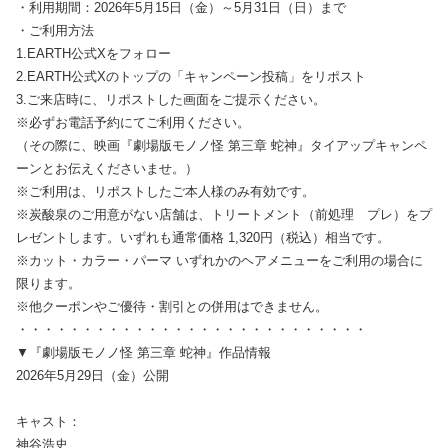
・利用期間：2026年5月15日（金）～5月31日（日）まで
・ご利用方法
1.EARTH公式Xをフォロー
2.EARTH公式Xのトップの「キャンペーン投稿」をリポスト
3.ご来店時に、リポストした画面をご提示ください。
※必ずお電話予約にてご利用ください。
（その際に、映画『劇場版モノノ怪 第三章 蛇神』タイアップキャンペ
ーンとお伝えくださいませ。）
※ご利用は、リポストしたご本人様のみ有効です。
※炭酸泉のご用意がない店舗は、トリートメント（前処理 プレ）をプ
レゼントします。いずれも通常価格 1,320円（税込）相当です。
※カット・カラー・パーマ いずれかのヘアメニューをご利用の場合に
限ります。
※他クーポンやご優待・割引との併用はできません。
・・・・・・・・・・・・・・・・・・・・・・・・・・・
▼『劇場版モノノ怪 第三章 蛇神』作品情報
2026年5月29日（金）公開
キャスト：
神谷浩史