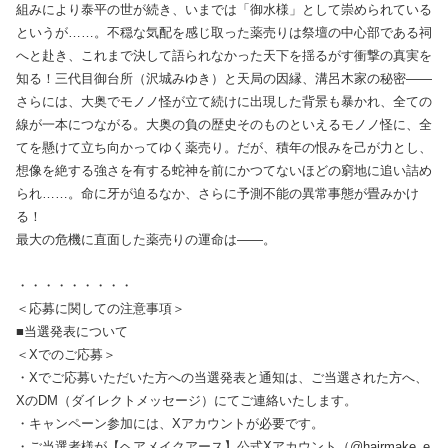
組みにより泰平の世が続き、いまでは「御水様」として崇められている
というが……。不穏な気配を感じ取った薬売りは祭壇の中心部である祠
へと赴き、これまで決して語られなかった天下を揺るがす衝撃の真実を
知る！三代目御台所（沢城みゆき）と天局の因縁、溝呂木家の秘密――
さらには、大奥でモノノ怪が立て続けに出現した背景も暴かれ、全ての
線が一本につながる。大奥の負の歴史そのものといえるモノノ怪に、全
てを懸けて立ち向かってゆく薬売り。だが、積年の恨みを己が力とし、
想像を絶する強さを有する蛇神を前にかつてないほどの窮地に追い詰め
られ……。命に牙が迫るなか、さらに予測不能の異常事態が畳みかけ
る！
最大の危機に直面した薬売りの運命は――。
・・・・・・・・・
＜応募に関しての注意事項＞
■当選発表について
＜Xでのご応募＞
・Xでご応募いただいた方への当選発表と通知は、ご当選された方へ、
XのDM（ダイレクトメッセージ）にてご連絡いたします。
・キャンペーン参加には、Xアカウントが必要です。
・ご当選者様が【ヘアメイクアース】公式Xアカウント（@hairmake_e