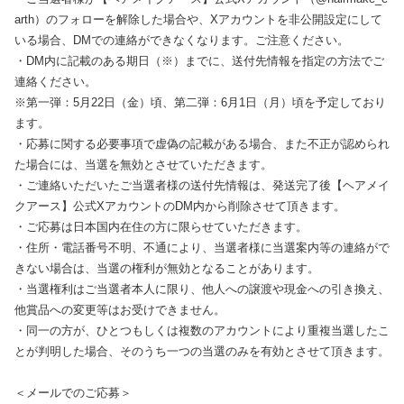
arth）のフォローを解除した場合や、Xアカウントを非公開設定にして
いる場合、DMでの連絡ができなくなります。ご注意ください。
・DM内に記載のある期日（※）までに、送付先情報を指定の方法でご
連絡ください。
※第一弾：5月22日（金）頃、第二弾：6月1日（月）頃を予定しており
ます。
・応募に関する必要事項で虚偽の記載がある場合、また不正が認められ
た場合には、当選を無効とさせていただきます。
・ご連絡いただいたご当選者様の送付先情報は、発送完了後【ヘアメイ
クアース】公式XアカウントのDM内から削除させて頂きます。
・ご応募は日本国内在住の方に限らせていただきます。
・住所・電話番号不明、不通により、当選者様に当選案内等の連絡がで
きない場合は、当選の権利が無効となることがあります。
・当選権利はご当選者本人に限り、他人への譲渡や現金への引き換え、
他賞品への変更等はお受けできません。
・同一の方が、ひとつもしくは複数のアカウントにより重複当選したこ
とが判明した場合、そのうち一つの当選のみを有効とさせて頂きます。
＜メールでのご応募＞