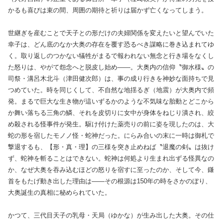
かるも喜びは束の間、周囲の期待と祈りは届かず亡くなってしまう。
世継ぎを産むことで天子との形だけの夫婦関係を変えたいと望んでいた
幸子は、どん底のなか大奥の存在を覆す恐るべき謀略に巻き込まれてゆ
く。取り返しのつかない犠牲がまるで報われない無念と行き場をなくし
た怒りは、やがて怨念へと脱皮し始め――。大奥内の信仰〝御水様〟の
司祭・溝呂木北斗（津田健次郎）は、事の成り行きを神妙な面持ちで見
つめていた。時を同じくして、不自然な地揺るぎ（地震）が大奥内で頻
発。まるで巨大な生き物が這いずるかのような不気味な胎動とどこから
か舞い落ちる三角の鱗、それを皮切りに女中が身体をねじり潰され、絞
め殺される怪事件が発生。駆け付けた薬売りの前に姿を現したのは、大
蛇の形を宿したモノノ怪・蛇神だった。にらみ合いの末に一時は御札で
撃退するも、【形・真・理】の三様を突き止めねば〝退魔の剣〟は抜け
ず、蛇神を斬ることはできない。蛇神は何処より生まれ出ずる怪異なの
か、なぜ大奥を吞み込むほどの怒りを宿すに至ったのか、そして今、鎌
首をもたげ動き出した理由は――その根源は150年の時をさかのぼり、
大奥誕生の真相に秘められていた。
かつて、三代目天子の乳母・天局（ゆかな）が生み出した大奥。その仕