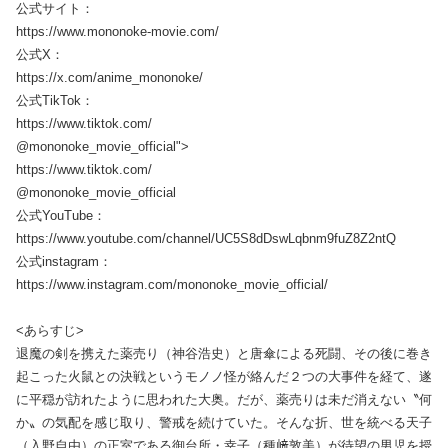
公式サイト：
https://www.mononoke-movie.com/
公式X：
https://x.com/anime_mononoke/
公式TikTok：
https://www.tiktok.com/
@mononoke_movie_official">
https://www.tiktok.com/
@mononoke_movie_official
公式YouTube：
https://www.youtube.com/channel/UC5S8dDswLqbnm9fuZ8Z2ntQ
公式instagram：
https://www.instagram.com/mononoke_movie_official/
<あらすじ>
退魔の剣を携えた薬売り（神谷浩史）と唐傘による死闘、その後に巻き
起こった火鼠との決戦というモノノ怪が絡んだ２つの大事件を経て、遂
に平穏が訪れたように思われた大奥。だが、薬売りは未だ消えない〝何
か〟の気配を感じ取り、警戒を続けていた。そんな折、世を統べる天子
（入野自由）の正室である御台所・幸子（種﨑敦美）が待望の男児を授