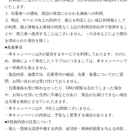
いたします。
１. 当選者への通知、賞品の発送にかかわる連絡への利用。
２. 商品、サービス向上の目的で、個人を特定しない統計的情報として
の利用。個人情報をお客様の同意なく上記の利用目的以外で使用するこ
とや、第三者へ提供することはございません。（※法令などにより開示
を求められた場合を除く）
■免責事項
・本キャンペーンはXが提供するサービスを利用しております。そのた
め、投稿によって発生したトラブルにつきましては、本キャンペーンで
は一切責任を負えません。
・賞品内容、抽選方法、応募受付の確認、当選・落選についてのご質
問、お問い合わせは受け付けておりません。
・当選連絡を受け取れなかったり、DMの閲覧を忘れてしまった場合
や、お知らせ頂いた住所に不備などがあり、賞品がお届けできない場合
は当選を無効とさせていただきます。
・本キャンペーンはX、X社とは関係ございません。
・本キャンペーンの内容は、予告なく変更する場合があります。
■X投稿内容の注意について
・個人・団体を誹謗中傷する内容、経済的・精神的損害を与える内容、