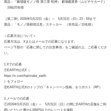
賞品：『劇場版モノノ怪 第三章 蛇神』 劇場鑑賞券（ムビチケカード）
10組20名様
［第二弾］2026年5月22日（金）～ 5月31日（日）23：59まで
賞品：「モノノ怪顕現注意」ステッカー （非売品／10名様）
＜応募方法について＞
応募方法は、Xまたはメールでの応募になります。
ページ下部の「応募に関しての注意事項」をご確認の上、ご応募くださ
い。
1.Xでの応募
①EARTH公式X（
https://x.com/hairmake_earth
）をフォロー
②EARTH公式Xのトップの「キャンペーン投稿」をリポスト（RP）
2.メールでの応募
①2026年5月15日（金）～ 5月31日（日）の間にEARTHの店舗をご利
用いただいた際の1,000円以上のレシートを撮影