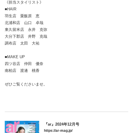
《担当スタイリスト》
■HAIR
羽生店 粟飯原 恵
北浦和店 山口 卓哉
東久留米店 永井 克弥
大分下郡店 井野 克哉
調布店 太田 大祐
■MAKE UP
四ツ谷店 仲田 優奈
南柏店 渡邊 桃香
ぜひご覧くださいませ。
『ar』2024年12月号
https://ar-mag.jp/