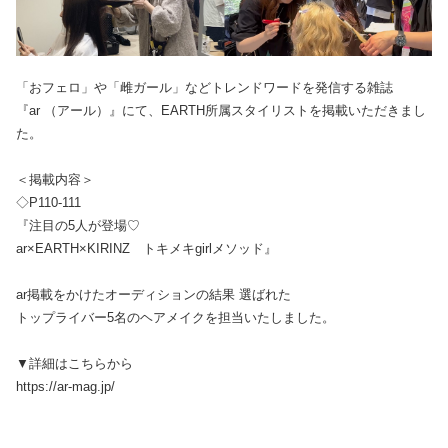
「おフェロ」や「雌ガール」などトレンドワードを発信する雑誌
『ar （アール）』にて、EARTH所属スタイリストを掲載いただきまし
た。
＜掲載内容＞
◇P110-111
『注目の5人が登場♡
ar×EARTH×KIRINZ トキメキgirlメソッド』
ar掲載をかけたオーディションの結果 選ばれた
トップライバー5名のヘアメイクを担当いたしました。
▼詳細はこちらから
https://ar-mag.jp/