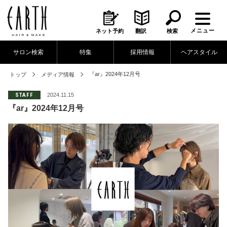
メニュー
ネット予約
翻訳
検索
サロン検索
特集
採用情報
ヘアスタイル
『ar』2024年12月号
トップ
メディア情報
STAFF
2024.11.15
『ar』2024年12月号