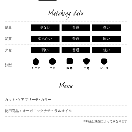
Matching data
髪量
少ない
普通
多い
髪質
柔らかい
普通
固い
クセ
弱い
普通
強い
顔型
Menu
カット×ケアブリーチ×カラー
使用商品：オーガニックナチュラルオイル
※料金は店舗によって異なります