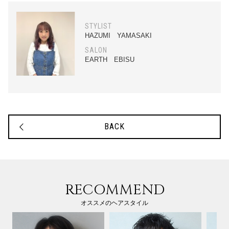
STYLIST
HAZUMI YAMASAKI
SALON
EARTH EBISU
BACK
RECOMMEND
オススメのヘアスタイル